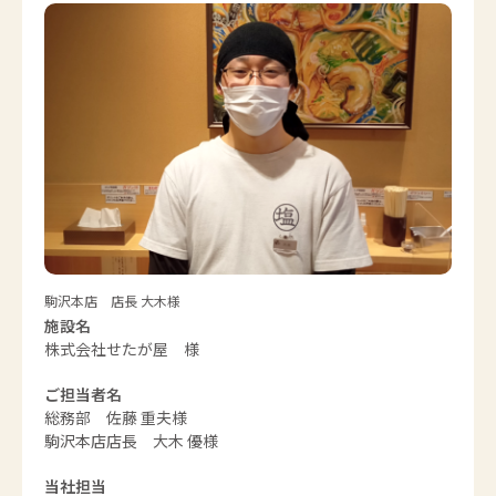
駒沢本店 店長 大木様
施設名
株式会社せたが屋
様
ご担当者名
総務部 佐藤 重夫様
駒沢本店店長 大木 優様
当社担当