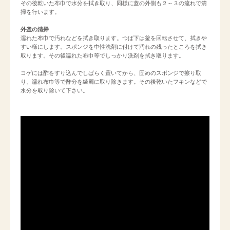
その後乾いた布巾で水分を拭き取り、同様に蓋の外側も２～３の流れで清
掃を行います。

外釜の清掃
濡れた布巾で汚れなどを拭き取ります。つば下は釜を回転させて、拭きや
すい様にします。スポンジを中性洗剤に付けて汚れの残ったところを拭き
取ります。その後濡れた布巾等でしっかり洗剤を拭き取ります。

コゲには酢をすり込んでしばらく置いてから、固めのスポンジで擦り取
り、濡れ布巾等で酢分を綺麗に取り除きます。その後乾いたフキンなどで