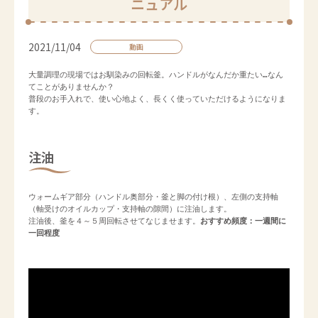
ニュアル
2021/11/04
動画
大量調理の現場ではお馴染みの回転釜。ハンドルがなんだか重たい…なん
てことがありませんか？

普段のお手入れで、使い心地よく、長くく使っていただけるようになりま
注油
ウォームギア部分（ハンドル奥部分・釜と脚の付け根）、左側の支持軸
（軸受けのオイルカップ・支持軸の隙間）に注油します。

注油後、釜を４～５周回転させてなじませます。
おすすめ頻度：一週間に
一回程度