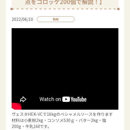
点をコロッケ200個で解説！】
2022/06/10
動画
ヴェスタHEK-VCで16kgのベシャメルソースを作ります
材料は小麦粉2kg・コンソメ530ｇ・バター2kg・塩
200g・牛乳16ℓです。