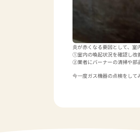
炎が赤くなる要因として、室
①室内の喚起状況を確認し改
②業者にバーナーの清掃や部
今一度ガス機器の点検をして