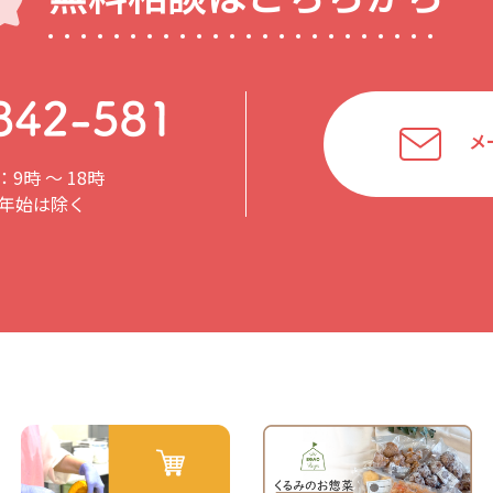
メ
9時 〜 18時
年始は除く