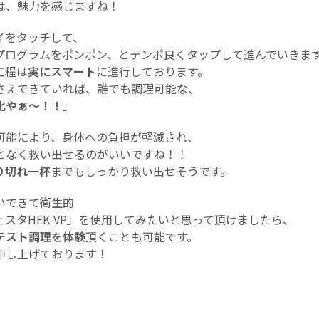
は、魅力を感じますね！
イをタッチして、
プログラムをポンポン、とテンポ良くタップして進んでいきま
工程は
実にスマート
に進行しております。
さえできていれば、誰でも調理可能な、
化やぁ～！！
」
可能により、身体への負担が軽減され、
となく救い出せるのがいいですね！！
り切れ一杯
までもしっかり救い出せそうです。
いできて衛生的
スタHEK-VP」を使用してみたいと思って頂けましたら、
テスト調理を体験
頂くことも可能です。
申し上げております！