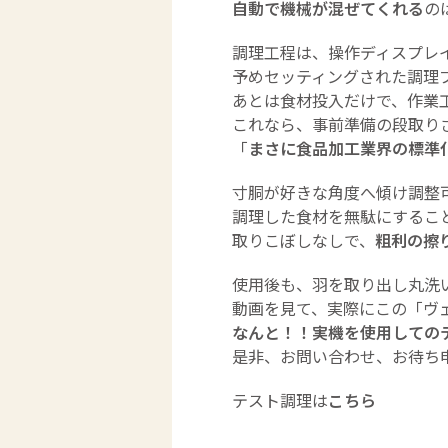
自動で機械が混ぜてくれる
の
調理工程は、操作ディスプレ
予めセッティングされた調理
あとは食材投入だけで、作業
これなら、事前準備の段取り
「
まさに食品加工業界の標準
寸胴が好きな角度へ傾け調整
調理した食材を無駄にするこ
取りこぼしなしで、
粗利の擦
使用後も、羽を取り出し丸洗
動画を見て、実際にこの「ヴェ
なんと！！
実機を使用しての
是非、お問い合わせ、お待ち
テスト調理は
こちら