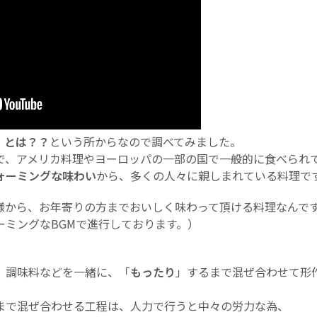
」とは？？
という所からなので調べてみました。
で、アメリカ料理やヨーロッパの一部の国で一般的に食べられ
ォーミングな味わい
から、多くの人々に親しまれている料理で
様から、お年寄りの方までおいしく味わって頂ける料理なんで
ーミングなBGMで進行しております。）
、調味料などを一緒に、「
もったり
」するまで混ぜ合わせて形
。
まで混ぜ合わせる工程は、人力で行うと中々の労力な為、