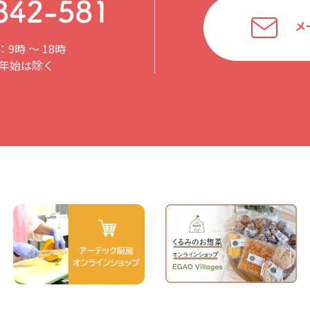
メ
9時 〜 18時
年始は除く