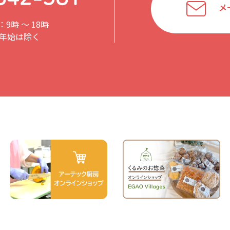
メ
9時 〜 18時
年始は除く