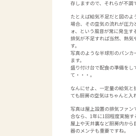
存しますので、それらが不調
たとえば給気不足だと図のよ
場合、その空気の流れが圧力
ォ、という風音が常に発生す
排気が不足すれば当然、熱気
す。
写真のような半球形のパンカ
ます。
盛り付け台で配食の準備をし
て・・・。
なんにせよ、一定量の給気と
ても厨房の空気はちゃんと入
写真は屋上設置の排気ファンで
合なら、1年に1回程度実施
屋上や天井裏など厨房内から
器のメンテも重要ですね。