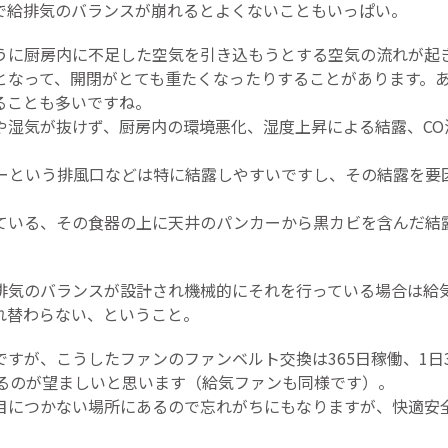
で給排気のバランスが崩れるとよくないこともいっぱい。
うに厨房内に不足した空気を引き込もうとする空気の流れが起
となって、開閉がとても重たくなったりすることがあります。
ることも多いですね。
や湿気が抜けず、厨房内の環境悪化、湿度上昇による結露、CO
ーという排風口などは特に結露しやすいですし、その結露を要
ている、その食器の上に天井のパンカーから黒カビを含んだ結
排気のバランスが設計され機械的にそれを行っている場合は給
れ替わらない、ということ。
すが、こうしたファンのファンベルト交換は365日稼働、1日
するのが望ましいと思います（給気ファンも同様です）。
目につかない場所にあるので忘れがちにもなりますが、快適安