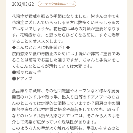
2002/03/22
アーテック倶楽部ニュース
花粉症が猛威を振るう季節になりました。皆さんの中でも
花粉症に苦しんでいらっしゃる方は数多くいらっしゃるの
ではないでしょうか。花粉症は早めの対策が重要となりま
す。花粉症かな、と思ったらひどくなる前に、すぐに治療
することをオススメします。
◆こんなところにも細菌が！◆
院内感染や食中毒防止のためには手洗いが非常に重要であ
ることは前号でお話した通りですが、ちゃんと手洗いをし
てもこんなところが汚れていては大変です。
●様々な取っ手
●ドアノブ
食品庫や冷蔵庫、その他回転釜やオーブンなど様々な厨房
機器のハンドルや取っ手、出入り口等のドアノブ…みなさ
んのところでは定期的に清掃していますか？厨房の中の調
理台や床などは神経質に掃除や殺菌をしていても、取っ手
などのハンドル類が汚染されていては、そこから人の手を
介して汚染が広がっていく危険性があります。
このような人の手がよく触れる場所も、手洗いをするのと