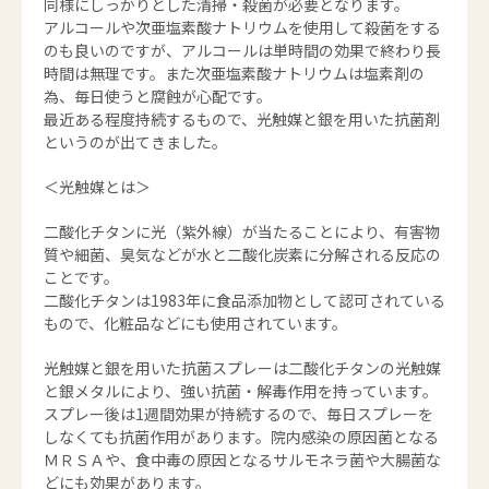
同様にしっかりとした清掃・殺菌が必要となります。
アルコールや次亜塩素酸ナトリウムを使用して殺菌をする
のも良いのですが、アルコールは単時間の効果で終わり長
時間は無理です。また次亜塩素酸ナトリウムは塩素剤の
為、毎日使うと腐蝕が心配です。
最近ある程度持続するもので、光触媒と銀を用いた抗菌剤
というのが出てきました。
＜光触媒とは＞
二酸化チタンに光（紫外線）が当たることにより、有害物
質や細菌、臭気などが水と二酸化炭素に分解される反応の
ことです。
二酸化チタンは1983年に食品添加物として認可されている
もので、化粧品などにも使用されています。
光触媒と銀を用いた抗菌スプレーは二酸化チタンの光触媒
と銀メタルにより、強い抗菌・解毒作用を持っています。
スプレー後は1週間効果が持続するので、毎日スプレーを
しなくても抗菌作用があります。院内感染の原因菌となる
ＭＲＳＡや、食中毒の原因となるサルモネラ菌や大腸菌な
どにも効果があります。