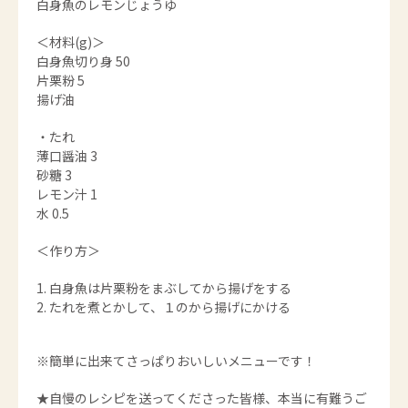
白身魚のレモンじょうゆ
＜材料(g)＞
白身魚切り身 50
片栗粉 5
揚げ油
・たれ
薄口醤油 3
砂糖 3
レモン汁 1
水 0.5
＜作り方＞
白身魚は片栗粉をまぶしてから揚げをする
たれを煮とかして、１のから揚げにかける
※簡単に出来てさっぱりおいしいメニューです！
★自慢のレシピを送ってくださった皆様、本当に有難うご