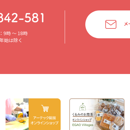
メ
9時 〜 18時
年始は除く