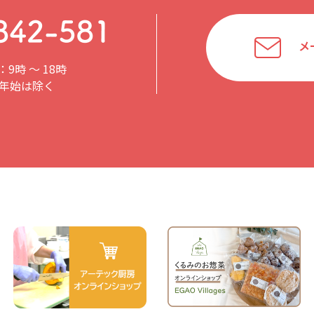
メ
9時 〜 18時
年始は除く