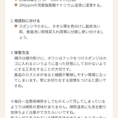
200ppmの次亜塩素酸ナトリウム溶液に浸漬する。
用途別に分ける
スポンジやたわし、タオル等を色分けし器具洗い
用、食器洗い用残菜入れ用等に分類し使い分けまし
ょう。
保管方法
雑巾は雑巾掛けに、タワシはフックをつけスポンジはカ
ゴに入れるというように湿った状態にしておかないよう
にする工夫をすることが大切です。
食品のカスと水があると細菌が繁殖しやすい環境になっ
てしまいます。常に水切りをする習慣をつけると良いで
すね。
※毎日一生懸命掃除をしてもかえって汚してしまっている
ようでは掃除の意味がありません。掃除道具にも気を配り
気持ちよく仕事ができたらいいですね。
皆さんが工夫されている掃除方法がありましたらアーテッ