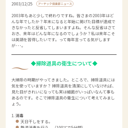
2003/12/25
アーテック倶楽部ニュース
2003年もあと少しで終わりですね。皆さまの2003年はど
んな年でしたか？年末になると年始に掲げた目標が達成で
きなかったと反省してしまいますよね。そんな反省はさて
おき、来年はどんな年になるのでしょうか？私は来年こそ
は英語を習得したいです。って毎年言ってる気がします
が･･･。
◆掃除道具の衛生について◆
大掃除の時期がやってきました。ところで、掃除道具には
気を使っていますか？ 掃除道具を清潔にしていなければ、
見た目がきれいになっても実は細菌がいっぱいなんて事も
あるのです。そこで掃除道具の衛生について考えてみまし
ょう。
消毒
天日干しをする。
熱湯消毒を行う。（100℃で5分間）