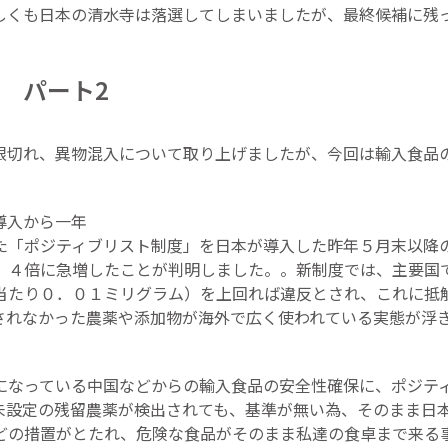
しくも日本の清水寺は落選してしまいましたが、最終候補に残
 パート2
限切れ、異物混入について取り上げましたが、今回は輸入食品
導入から一年
た「ポジティブリスト制度」を日本が導入した昨年５月末以降
．４倍に急増したことが判明しました。。新制度では、主要国
当たり０．０１ミリグラム）を上回れば違反とされ、これに抵
れなかった農薬や添加物が海外で広く使われている実態が浮き彫
になっている中国などからの輸入食品の安全性確保に、ポジテ
未設定の残留農薬が検出されても、基準が無い為、そのまま日
どの措置がとたれ、危険な食品がそのまま私達の食卓まで来る