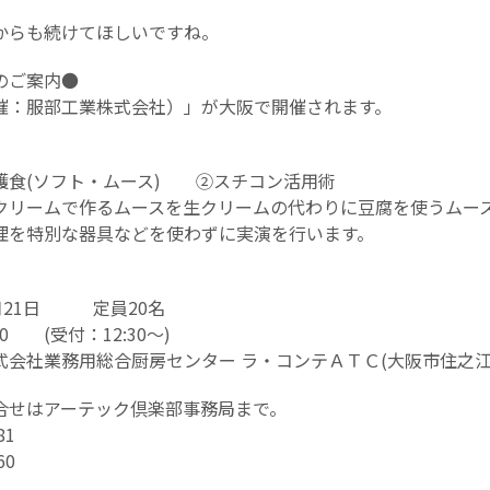
からも続けてほしいですね。
のご案内●
催：服部工業株式会社）」が大阪で開催されます。
護食(ソフト・ムース) ②スチコン活用術
クリームで作るムースを生クリームの代わりに豆腐を使うムー
理を特別な器具などを使わずに実演を行います。
月21日 定員20名
0 (受付：12:30～)
会社業務用総合厨房センター ラ・コンテＡＴＣ(大阪市住之江
合せはアーテック倶楽部事務局まで。
81
60