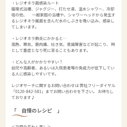
・レジオネラ菌感染ルート
循環式浴槽、ジャグジー、打たせ湯、温水シャワー、冷却
塔の他、 一般家庭の浴槽や、シャワーヘッドから発生す
るレジオネラ属菌を含んだ水のしぶきを吸い込み、感染し
てしまいます。
・レジオネラ肺炎にかかると…
高熱、寒気、筋肉痛、吐き気、意識障害などが起こり、 時
として重症となり死に至ることもあります。
・どんな人がかかりやすい？
幼児や高齢者、あるいは入院患者等の免疫力が低下してい
る人に感染しやすいです。
レジオサーチに関するお問い合わせは 弊社フリーダイヤル
「0120-842-581」までお問い合わせを下さい。 お待ちし
ております♪
「 自慢のレシピ 」
＜豆腐の茶わん蒸し＞