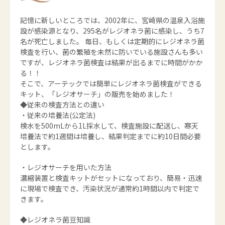
記憶に新しいところでは、2002年に、宮崎県の温泉入浴施
設が感染源となり、295名がレジオネラ菌に感染し、うち7
名が死亡しました。 毎日、もしくは定期的にレジオネラ菌
検査を行い、菌の繁殖を未然に防いでいる施設さんも多い
ですが、レジオネラ菌検査は結果が出るまでに時間がかか
る！！
そこで、アーテックでは簡単にレジオネラ菌検査ができる
キット、「レジオサーチ」の販売を始めました！
◆従来の検査方法との違い
・従来の培養法(公定法)
検水を500mLから1L採水して、検査施設に配送し、寒天
培養法で約1週間は培養し、結果判定までに約10日間必要
とします。
・レジオサーチを用いた方法
濃縮装置と検査キットがセットになっており、簡易・迅速
に現場で検査でき、汚染状況が通常約1時間以内で判定で
きます。
◆レジオネラ菌豆知識