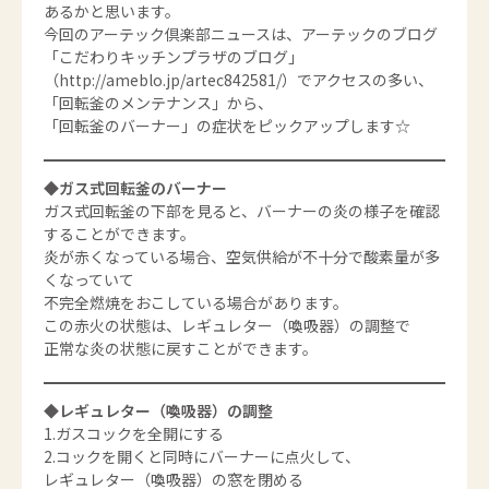
あるかと思います。
今回のアーテック倶楽部ニュースは、アーテックのブログ
「こだわりキッチンプラザのブログ」
（
http://ameblo.jp/artec842581/
）でアクセスの多い、
「回転釜のメンテナンス」から、
「回転釜のバーナー」の症状をピックアップします☆
◆ガス式回転釜のバーナー
ガス式回転釜の下部を見ると、バーナーの炎の様子を確認
することができます。
炎が赤くなっている場合、空気供給が不十分で酸素量が多
くなっていて
不完全燃焼をおこしている場合があります。
この赤火の状態は、レギュレター（喚吸器）の調整で
正常な炎の状態に戻すことができます。
◆レギュレター（喚吸器）の調整
1.ガスコックを全開にする
2.コックを開くと同時にバーナーに点火して、
レギュレター（喚吸器）の窓を閉める