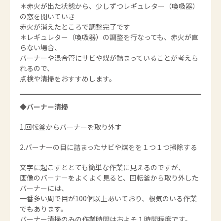
＊赤火が出た状態から、少しずつレギュレター（喚吸器）
の窓を開いていき
赤火が消えたところで調整完了です
＊レギュレター（喚吸器）の調整を行なっても、赤火が直
らない場合、
バーナーや混合管にサビや煤が詰まっていることが考えら
れるので、
点検や清掃をおすすめします。
◆バーナー清掃
1.回転釜からバーナーを取り外す
2.バーナーの目に詰まったサビや煤をを１つ１つ掃除する
文字に起こすととても簡単な作業に見えるのですが、
画像のバーナーをよくよく見ると、回転釜から取り外した
バーナーには、
一番多い周で目が100個以上あいており、根気のいる作業
でもあります。
バーナー清掃のみの作業時間はおよそ１時間程度です。