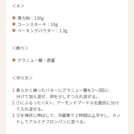
＜Ａ＞
薄力粉：130g
コーンスターチ：10g
ベーキングパウダー：1.3g
＜飾り＞
グラニュー糖：適量
＜作り方＞
柔らかく練ったバターにグラニュー糖を2～3回に
分けて加え混ぜ、卵を少しずつ入れ混ぜる。
①にふるった＜A＞、アーモンドプードルを数回に分け
て入れ混ぜる。
②を棒状に伸ばして、冷蔵庫で２時間以上冷やし、カッ
トしてアルミテフロンパンに並べる。