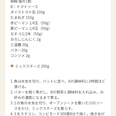
胡椒 塩の1割
B：トマトソース
ダイストマト缶 100g
たまねぎ 150g
赤ピーマン 1/4玉（50g）
黄ピーマン 1/4玉（50g）
なす 小1/2本（50g）
おろしにんにく 2g
三温糖 20g
バター20g
コンソメ 2g
ミックスチーズ 200g
魚は水気を切り、バットに並べ、Aの調味料に1時間ほど
漬ける。
バターを軽く焦がし、Bの野菜と調味料を入れ込み、お
好みの濃度になるまで煮る。
1.の魚の水気を切り、オーブンシートを敷いた②のソー
スをかけ、ミックスチーズを散らす。
3.をスチコン、コンビモード200度8分で焼く。焼きあが