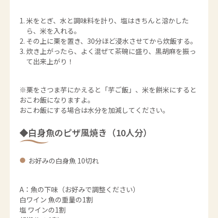
米をとぎ、水と調味料を計り、塩はきちんと溶かした
ら、米を入れる。
その上に栗を置き、30分ほど浸水させてから炊飯する。
炊き上がったら、よく混ぜて茶碗に盛り、黒胡麻を振っ
て出来上がり！
※栗をさつま芋にかえると「芋ご飯」、米を餅米にすると
おこわ飯になりますよ。
おこわ飯にする場合は水分を加減してください。
◆白身魚のピザ風焼き（10人分）
お好みの白身魚 10切れ
A：魚の下味（お好みで調整ください）
白ワイン 魚の重量の1割
塩 ワインの1割