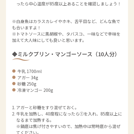
ったら中心温度が85度以上あることを確認しましょう！
※白身魚はカラスカレイやホキ、舌平目など、どんな魚で
も合いますよ！
※トマトソースに黒胡椒や、タバスコ、一味などで辛味を
加えて大人味にしても良いと思います。
◆ミルクプリン・マンゴーソース（10人分）
牛乳 1700ml
アガー 34g
砂糖 250g
冷凍マンゴー 200g
アガーと砂糖をすり混ぜておく。
牛乳を加熱し、40度程になったら①を入れ、85度以上に
なるまで加熱する。
※鍋底は焦げ付きやすいので、加熱中は常時底から混ぜ
てください。