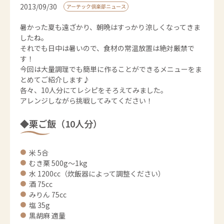
2013/09/30
アーテック倶楽部ニュース
暑かった夏も遠ざかり、朝晩はすっかり涼しくなってきま
したね。
それでも日中は暑いので、食材の常温放置は絶対厳禁で
す！
今回は大量調理でも簡単に作ることができるメニューをま
とめてご紹介します♪
各々、10人分にてレシピをそろえてみました。
アレンジしながら挑戦してみてください！
◆栗ご飯（10人分）
米 5合
むき栗 500g～1kg
水 1200cc（炊飯器によって調整ください）
酒 75cc
みりん 75cc
塩 35g
黒胡麻 適量