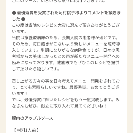
○このソース、いろいろな献立に応用できますね。
● 最優秀賞を受賞された河村桃子様よりコメントを頂きま
した ●
この度は当院のレシピを大賞に選んで頂きありがとうござ
います。
当院は療養型病床のため、長期入院の患者様が殆どです。
そのため、毎日飽きがこないよう新しいメニューを随時導
入しています。単調になりがちな病院食ですが、日々の患
者様からの美味しかったとの声が新たなメニュー開発への
励みになっております。他施設でもぜひこのレシピを提供
して頂けたら嬉しいです。
召し上がる方々の事を日々考えてメニュー開発をされてお
り、とても素晴らしいですね。最優秀賞、おめでとうござ
います!!
では、最優秀賞に輝いたレシピをもう一度掲載します。み
なさんもぜひ、献立に取り入れて見てくださいね！
豚肉のアップルソース
【 材料1人前 】