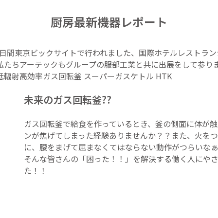
厨房最新機器レポート
の4日間東京ビックサイトで行われました、国際ホテルレストラ
私たちアーテックもグループの服部工業と共に出展をして参り
輻射高効率ガス回転釜 スーパーガスケトル HTK
未来のガス回転釜??
ガス回転釜で給食を作っているとき、釜の側面に体が触
ンが焦げてしまった経験ありませんか？？また、火を
に、腰をまげて屈まなくてはならない動作がつらいな
そんな皆さんの「困った！！」を解決する働く人にや
た！！