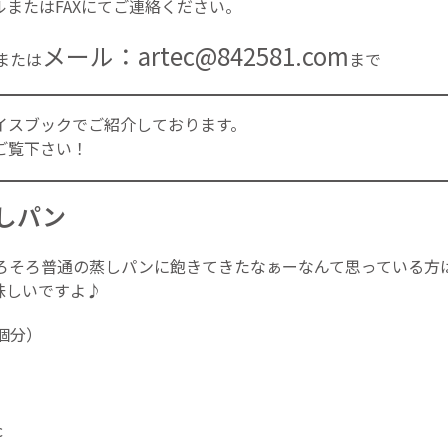
またはFAXにてご連絡ください。
メール：artec@842581.com
または
まで
イスブック
でご紹介しております。
ご覧下さい！
しパン
ろそろ普通の蒸しパンに飽きてきたなぁーなんて思っている方は
味しいですよ♪
個分）
c