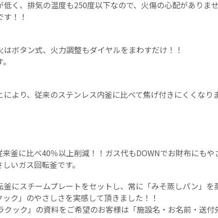
が低く、排気の温度も250度以下なので、火傷の心配がありま
です！！
火はボタン式、火力調整もダイヤルをまわすだけ！！
す。
とにより、従来のステンレス内釜に比べて焦げ付きにくくなり
従来釜に比べ40％以上削減！！ガス代もDOWNでお財布にも
さしいガス回転釜です。
転釜にスチームプレートをセットし、常に「みそ蒸しパン」を
クック」のやさしさを実感して頂きました！！
「ラクック」の資料をご希望のお客様は「施設名・お名前・送付