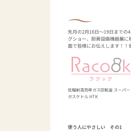
先月の2月16日～19日まで
グショー、厨房設備機器展に
面で皆様にお伝えします！！低
低輻射高効率ガス回転釜 スーパー
ガスケトル HTK
使う人にやさしい その1