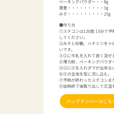
ベーキングパウダー・・8g
重曹・・・・・・・・・3g
みそ・・・・・・・・・25g
■作り方
①スチコンは120度 15分
してください。
②みそと砂糖、ハチミツを十
いです。
③②に牛乳を入れて良く混ぜ
④薄力粉、ベーキングパウダ
⑤③に④を入れダマが出来な
⑥⑤の生地を型に流し込む。
⑦予熱が終わったスチコンま
⑧加熱終了後取り出して芯温を
バックナンバーはこち