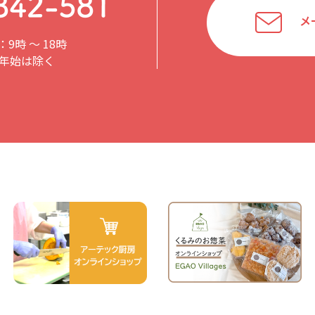
メ
9時 〜 18時
年始は除く