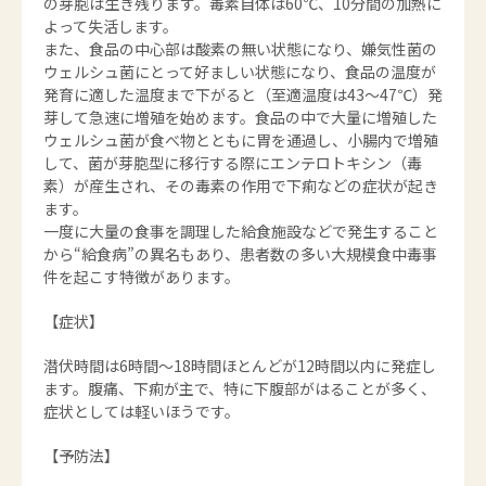
の芽胞は生き残ります。毒素自体は60℃、10分間の加熱に
よって失活します。
また、食品の中心部は酸素の無い状態になり、嫌気性菌の
ウェルシュ菌にとって好ましい状態になり、食品の温度が
発育に適した温度まで下がると（至適温度は43～47℃）発
芽して急速に増殖を始めます。食品の中で大量に増殖した
ウェルシュ菌が食べ物とともに胃を通過し、小腸内で増殖
して、菌が芽胞型に移行する際にエンテロトキシン（毒
素）が産生され、その毒素の作用で下痢などの症状が起き
ます。
一度に大量の食事を調理した給食施設などで発生すること
から“給食病”の異名もあり、患者数の多い大規模食中毒事
件を起こす特徴があります。
【症状】
潜伏時間は6時間～18時間ほとんどが12時間以内に発症し
ます。腹痛、下痢が主で、特に下腹部がはることが多く、
症状としては軽いほうです。
【予防法】