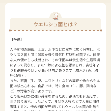
ウエルシュ菌とは？
【特徴】
人や動物の腸管、土壌、水中など自然界に広く分布し、ボ
ツリヌス菌と同じ酸素を嫌う嫌気性芽胞形成菌です。健康
な人の便からも検出され、その保菌率は食生活や生活環境
によって異なり、また年齢による差も認められ、青壮年よ
りも高齢者のほうが高い傾向があります（成人0.7％、幼
児0.5％）。
また、家畜（牛、豚、ニワトリ）などの糞便や魚からも本
菌は検出される。食品では、特に食肉（牛、豚、鶏肉な
ど）の汚染が高いようです。
この細菌は熱に強い芽胞を作るため、高温でも死滅せず、
生き残ります。したがって、食品を大釜などで大量に加熱
調理すると、他の細菌が死滅してもウェルシュ菌の耐熱性