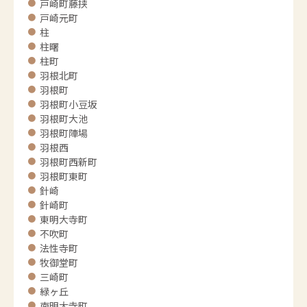
戸崎町藤挟
戸崎元町
柱
柱曙
柱町
羽根北町
羽根町
羽根町小豆坂
羽根町大池
羽根町陣場
羽根西
羽根町西新町
羽根町東町
針崎
針崎町
東明大寺町
不吹町
法性寺町
牧御堂町
三崎町
緑ヶ丘
南明大寺町