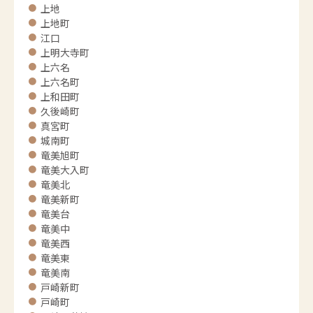
上地
上地町
江口
上明大寺町
上六名
上六名町
上和田町
久後崎町
真宮町
城南町
竜美旭町
竜美大入町
竜美北
竜美新町
竜美台
竜美中
竜美西
竜美東
竜美南
戸崎新町
戸崎町