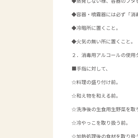
◆蒸発しない様、容器のフタ
◆容器・噴霧器には必ず「消
◆冷暗所に置くこと。
◆火気の無い所に置くこと。
２．消毒用アルコールの使用
■手指に対して、
☆料理の盛り付け前。
☆和え物を和える前。
☆洗浄後の生食用生野菜を取
☆冷やっこを取り扱う前。
☆加熱処理後の食材を取り扱