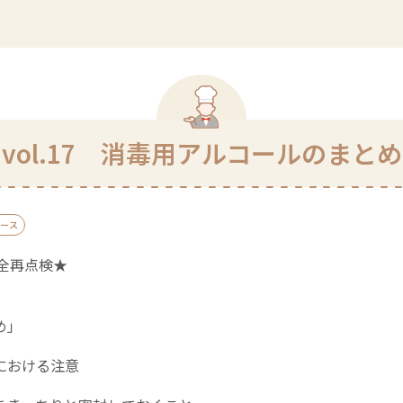
vol.17 消毒用アルコールのまとめ
ース
安全再点検★
め」
における注意