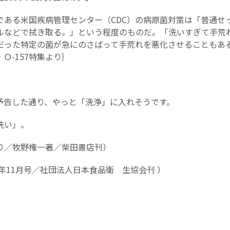
である米国疾病管理センター（CDC）の病原菌対策は「普通せっ
ルなどで拭き取る。」という程度のものだ。「洗いすぎて手荒
だった特定の菌が急にのさばって手荒れを悪化させることもあ
・Ｏ-157特集より｝
。
予告した通り、やっと「洗浄」に入れそうです。
洗い」。
り／牧野権一著／柴田書店刊）
7年11月号／社団法人日本食品衛 生協会刊 ）