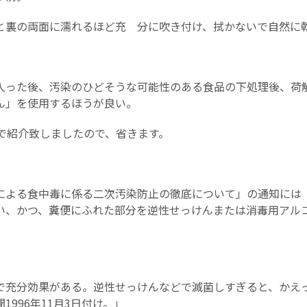
と裏の両面に濡れるほど充 分に吹き付け、拭かないで自然に
入った後、汚染のひどそうな可能性のある食品の下処理後、荷
ん」を使用するほうが良い。
号で紹介致しましたので、省きます。
による食中毒に係る二次汚染防止の徹底について」の通知には
い、かつ、糞便にふれた部分を逆性せっけんまたは消毒用アル
。
で充分効果がある。逆性せっけんなどで滅菌しすぎると、かえ
996年11月3日付け。」