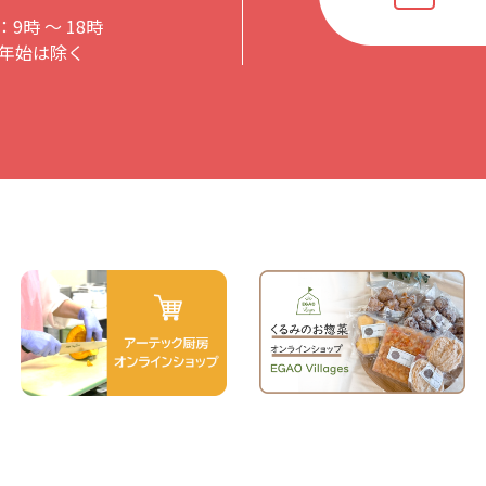
9時 〜 18時
年始は除く