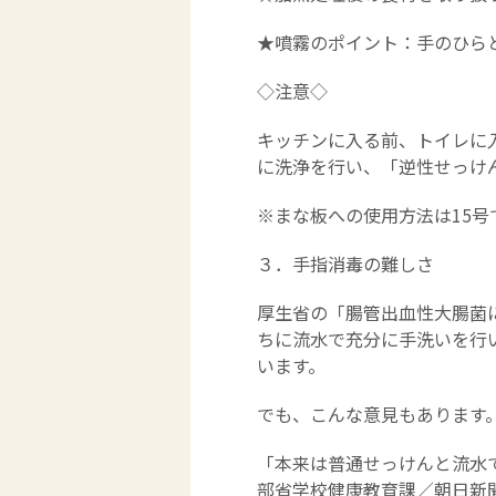
★噴霧のポイント：手のひら
◇注意◇
キッチンに入る前、トイレに
に洗浄を行い、「逆性せっけ
※まな板への使用方法は15
３．手指消毒の難しさ
厚生省の「腸管出血性大腸菌
ちに流水で充分に手洗いを行
います。
でも、こんな意見もあります
「本来は普通せっけんと流水
部省学校健康教育課／朝日新聞1