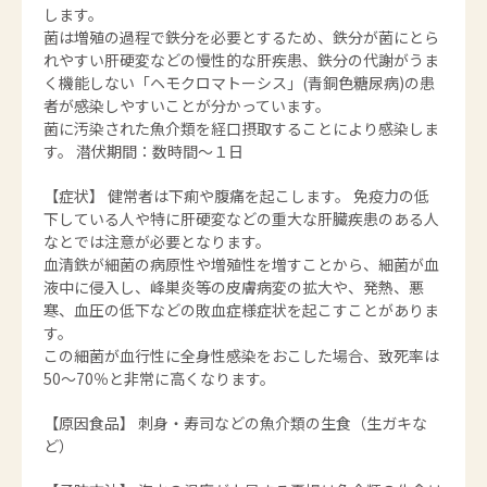
します。
菌は増殖の過程で鉄分を必要とするため、鉄分が菌にとら
れやすい肝硬変などの慢性的な肝疾患、鉄分の代謝がうま
く機能しない「ヘモクロマトーシス」(青銅色糖尿病)の患
者が感染しやすいことが分かっています。
菌に汚染された魚介類を経口摂取することにより感染しま
す。 潜伏期間：数時間～１日
【症状】 健常者は下痢や腹痛を起こします。 免疫力の低
下している人や特に肝硬変などの重大な肝臓疾患のある人
なとでは注意が必要となります。
血清鉄が細菌の病原性や増殖性を増すことから、細菌が血
液中に侵入し、峰巣炎等の皮膚病変の拡大や、発熱、悪
寒、血圧の低下などの敗血症様症状を起こすことがありま
す。
この細菌が血行性に全身性感染をおこした場合、致死率は
50～70％と非常に高くなります。
【原因食品】 刺身・寿司などの魚介類の生食（生ガキな
ど）