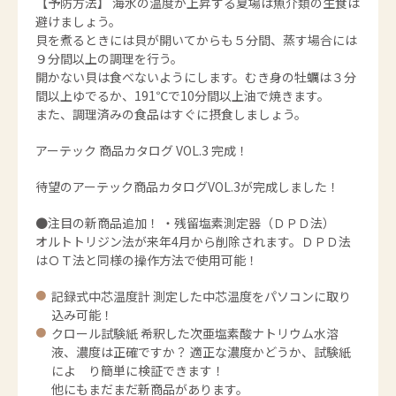
【予防方法】 海水の温度が上昇する夏場は魚介類の生食は
避けましょう。
貝を煮るときには貝が開いてからも５分間、蒸す場合には
９分間以上の調理を行う。
開かない貝は食べないようにします。むき身の牡蠣は３分
間以上ゆでるか、191℃で10分間以上油で焼きます。
また、調理済みの食品はすぐに摂食しましょう。
アーテック 商品カタログ VOL.3 完成！
待望のアーテック商品カタログVOL.3が完成しました！
●注目の新商品追加！ ・残留塩素測定器（ＤＰＤ法）
オルトトリジン法が来年4月から削除されます。ＤＰＤ法
はＯＴ法と同様の操作方法で使用可能！
記録式中芯温度計 測定した中芯温度をパソコンに取り
込み可能！
クロール試験紙 希釈した次亜塩素酸ナトリウム水溶
液、濃度は正確ですか？ 適正な濃度かどうか、試験紙
によ り簡単に検証できます！
他にもまだまだ新商品があります。