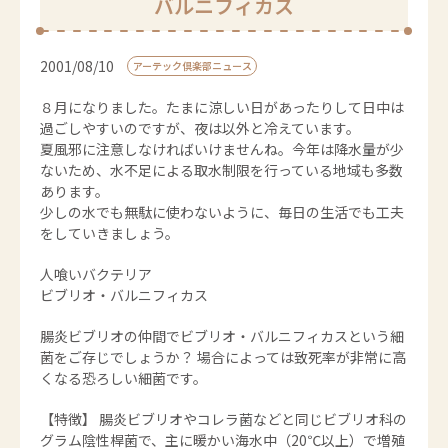
バルニフィカス
2001/08/10
アーテック倶楽部ニュース
８月になりました。たまに涼しい日があったりして日中は
過ごしやすいのですが、夜は以外と冷えています。
夏風邪に注意しなければいけませんね。今年は降水量が少
ないため、水不足による取水制限を行っている地域も多数
あります。
少しの水でも無駄に使わないように、毎日の生活でも工夫
をしていきましょう。
人喰いバクテリア
ビブリオ・バルニフィカス
腸炎ビブリオの仲間でビブリオ・バルニフィカスという細
菌をご存じでしょうか？ 場合によっては致死率が非常に高
くなる恐ろしい細菌です。
【特徴】 腸炎ビブリオやコレラ菌などと同じビブリオ科の
グラム陰性桿菌で、主に暖かい海水中（20℃以上）で増殖