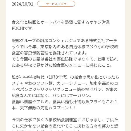
2024/10/01
サービスブログ
食文化と映画とオートバイを熱烈に愛するオヤジ営業
POCHIです。
服部グループの厨房コンシェルジュである株式会社アーテ
ックでは今年、東京都内のある自治体様で公立小中学校給
食室の害虫予防管理を委託されています。
でも今回のお話は当社の害虫防除ではなくて、仕事で訪れ
たある学校で見かけた給食室のメニューに感じたこと。
私が小中学校時代（1970年代）の給食の思い出といったら
メチャやわのソフト麺、カレーシチュー、加水率高めのコ
ッペパンにジャリジャリグラニュー糖の揚げパン、お米の
給食なんてほぼなく、パンにはマーガリン。
食器は樹脂やアルミ、食具は麺も汁物も魚フライもこれ１
本、天下無敵の先割れスプーン！！
今回の仕事で多くの学校給食調理室におじゃまし、子供た
ちに欠かせない給食の進化やそこに携わる方々の努力と想