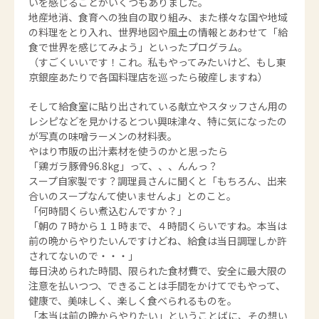
いを感じることがいくつもありました。
地産地消、食育への独自の取り組み、また様々な国や地域
の料理をとり入れ、世界地図や風土の情報とあわせて「給
食で世界を感じてみよう」といったプログラム。
（すごくいいです！これ。私もやってみたいけど、もし東
京銀座あたりで各国料理店を巡ったら破産しますね）
そして給食室に貼り出されている献立やスタッフさん用の
レシピなどを見かけるとつい興味津々、特に気になったの
が写真の味噌ラーメンの材料表。
やはり市販の出汁素材を使うのかと思ったら
「鶏ガラ豚骨96.8kg」って、、、んんっ？
スープ自家製です？調理員さんに聞くと「もちろん、出来
合いのスープなんて使いませんよ」とのこと。
「何時間くらい煮込むんですか？」
「朝の７時から１１時まで、４時間くらいですね。本当は
前の晩からやりたいんですけどね、給食は当日調理しか許
されてないので・・・」
毎日決められた時間、限られた食材費で、安全に最大限の
注意を払いつつ、できることは手間をかけてでもやって、
健康で、美味しく、楽しく食べられるものを。
「本当は前の晩からやりたい」ということばに、その想い