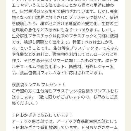
工しやすいうえに安価であることから様々な用途に使わ
れ、日常生活の至る場所で使用されています。しかし廃棄
物となって自然界に放出されたプラスチック製品が、景観
を破壊したり、埋立地における地盤の不安定化、生物の生
息環境の悪化などの原因にもなりつつあります。しかし、
生分解性プラスチックは従来のプラスチックと同様に使用
でき、焼却も問題なく出来ます。特筆すべきは土にかえ
る、ということです。 生分解性プラスチックは、でんぷん
や乳酸などを原料に、微生物を利用してセルロースなどを
作り、それを高分子ポリマーに加工したものです。現在マ
ルチフィルムや園芸用ポット、断熱材、野外レジャー製
品、食品包装用フィルムなどに応用されています。
検食袋サンプル プレゼント！
ご希望の方に生分解性プラスチック検食袋のサンプルをお
送りします。（数に限りがございますので、お早めにご連
絡ください。）
ＦＭおかざきで放送しています！
アーテック倶楽部では、アーテック食品衛生倶楽部として
ＦＭおかざきで番組放送しています。ＦＭおかざきホーム