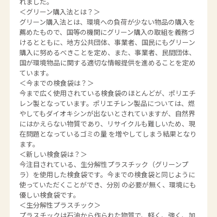
れました。
＜グリーン購入法とは？＞
グリーン購入法とは、環境への負荷が少ない物品の購入を
薦めたもので、国等の機関にグリーン購入の取組を義務づ
けるとともに、地方公共団体、事業者、国民にもグリーン
購入に努めるべきことを定め、また、事業者、民間団体、
国が環境物品に関する適切な情報提供を進めることを定め
ています。
＜今までの検食袋は？＞
今まで広く使用されている検食袋のほとんどが、ポリエチ
レン製となっています。ポリエチレン製品については、燃
やしてもダイオキシンが出ないとされていますが、自然界
にはかえらない物質であり、リサイクルも難しいため、現
在問題となっているゴミの量 を増やしてしまう結果となり
ます。
＜新しい検食袋は？＞
今注目されている、生分解性プラスチック（グリーンプ
ラ）を使用した検食袋です。今までの検食袋と同じように
使っていただくことができ、分別 の必要が無く、環境にも
優しい検食袋です。
＜生分解性プラスチック＞
プラスチックは石油から作られた物質で、軽く、強く、加