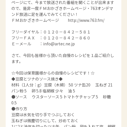
ページにて、今まで放送された番組を聞くことが出来ます
ので、是非一度ＦＭおかざきホームページ・763オンデマ
ンド放送に足を運んでみてください！
ＦＭおかざきホームページ http://www.763.fm/
フリーダイヤル：０１２０－８４２－５８１
フリーＦＡＸ ：０１２０－８４２－８６０
Ｅ－メール ：info@artec.ne.jp
さて、今回も皆様から頂いた自慢のレシピを１品ご紹介し
ます。
☆今回は保育園様からの自慢のレシピです！☆
◆豆腐とツナのソース焼き◆
材料（1人分：g）豆腐（木綿） 50 ツナ缶20 玉ねぎ 21
パン粉 5 卵 5.8 塩胡椒 少々 油 5
●ソース ウスターソース 5 トマトケチャップ 5 砂糖
0.5
●作り方
豆腐は水気を切り手でつぶしておく
玉ねぎは微塵切りにして、炒めておく
1に2と油気を切ったツナ缶、パン粉、卵を入れて塩、胡椒