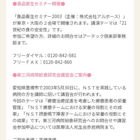
●食品衛生セミナー開催●
「食品衛生セミナー2003（主催：株式会社アルボース）」
が東京・大阪の２会場で開催されます。講演テーマは「21
世紀の食の安全性」です。
参加ご希望の方、詳細のお問合せはアーテック倶楽部事務
局まで。
フリーダイヤル：0120-842-581
フリーＦＡＸ：0120-842-860
●東三河病院給食研究会講習会ご案内●
愛知県豊橋市で2003年5月30日に、ＮＳＴを実践している
病院の方を講師に招いて講習会が行われます。
今回のテーマは「褥瘡治癒促進を考慮した褥瘡患者の栄養
管理」「ＮＳＴ褥瘡チームにおける栄養の役割とその成
果」「ＮＳＴ摂食嚥下障害チームにおける栄養の役割とそ
の成果」です。東三河病院給食研究会へのお問合せや講習
会参加申込については医療法人光生会赤岩病院まで。
ご担当者様：高橋清様