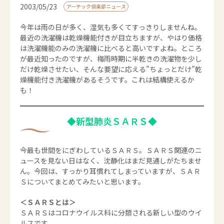
2003/05/23
アーテック倶楽部ニュース
今年は雨の日が多く、湿気も多くてすっきりしませんね。
最近の洗濯機は乾燥機能付きが目立ちますが、やはり価格
は洗濯機能のみの洗濯機に比べると高いですよね。ところ
が最近知ったのですが、梅雨時期に半乾きの洗濯物を少し
だけ乾燥させたい、そんな要望に応える”ちょっとだけ”乾
燥機能付き洗濯機があるそうです。これは結構使えるか
も！
◆新型肺炎ＳＡＲＳ◆
今最も世間をにぎわしているＳＡＲＳ。ＳＡＲＳ関連のニ
ュースを見ない日はなく、沈静化はまだ見通しがたちませ
ん。今回は、すっかり耳慣れてしまっていますが、ＳＡＲ
Ｓについてまとめてみたいと思います。
＜ＳＡＲＳとは＞
ＳＡＲＳはコロナウイルス科に分類される新しい型のウイ
ルスです。