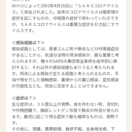
ＷＨＯによって2003年4月16日に「ＳＡＲＳコロナウイル
ス」と命名されました。従来のコロナウイルスは風邪様の
症状を起こすものの、中程度の症状で終わっていたのです
が、ＳＡＲＳコロナウイルスは重篤な症状を引き起こすウ
イルスです。
＜感染経路は？＞
感染経路としては、患者さんに咳や肺炎などの呼吸器症状
があることから、気道分泌物の飛沫感染が、最も重要と考
えられますが、種々のSARSの集団発生事例を疫学的に検
討すると、それ以外の感染経路もありうると考えられま
す。飛沫による感染が主たる経路と考えられるものの、手
指や物を介した接触感染、糞便からの糞口感染、空気感染
の可能性なども、完全に否定することはできません。
＜症状は？＞
主な症状は、３８度以上の発熱、痰を伴わない咳、息切れ
や呼吸困難で、胸部レントゲン写真で肺炎の所見が見られ
ます。最初に起こり得る症状で最も確実なものは、発熱で
す。
その他に、頭痛、悪寒戦慄、食欲不振、全身倦怠感、下