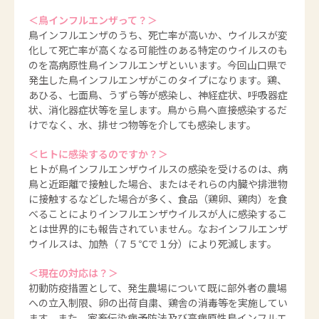
＜鳥インフルエンザって？＞
鳥インフルエンザのうち、死亡率が高いか、ウイルスが変
化して死亡率が高くなる可能性のある特定のウイルスのも
のを高病原性鳥インフルエンザといいます。今回山口県で
発生した鳥インフルエンザがこのタイプになります。鶏、
あひる、七面鳥、うずら等が感染し、神経症状、呼吸器症
状、消化器症状等を呈します。鳥から鳥へ直接感染するだ
けでなく、水、排せつ物等を介しても感染します。
＜ヒトに感染するのですか？＞
ヒトが鳥インフルエンザウイルスの感染を受けるのは、病
鳥と近距離で接触した場合、またはそれらの内臓や排泄物
に接触するなどした場合が多く、食品（鶏卵、鶏肉）を食
べることによりインフルエンザウイルスが人に感染するこ
とは世界的にも報告されていません。なおインフルエンザ
ウイルスは、加熱（７５℃で１分）により死滅します。
＜現在の対応は？＞
初動防疫措置として、発生農場について既に部外者の農場
への立入制限、卵の出荷自粛、鶏舎の消毒等を実施してい
ます。また、家畜伝染病予防法及び高病原性鳥インフルエ