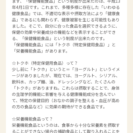
まず、「保健機能食品」という制度が出来たのは、平成13
年4月1日です。これまで、多種多様に存在した「いわゆる
健康食品」では、不適切な表示や摂取方法により「健康食
品」であるにも関わらず、健康被害を生じる可能性もあり
ました。そこで、自分に合った食品を選択できるように、
保健の効果や栄養成分の機能などを表示することができ
る、「保健機能食品」という制度が出来たのです。
「保健機能食品」には「トクホ（特定保健用食品）」と
「栄養機能食品」があります。
☆トクホ（特定保健用食品）って？
少し前に「トクホ」というと＝「ヨーグルト」というイメ
ージがありましたが、現在では、ヨーグルト、シリアル、
飲料水、カップ麺、油、ドレッシングなど、たくさんの
「トクホ」がありますね。これらは摂取することで、身体
の生理学的機能に影響を与える健康機能成分を含んでい
て、特定の保健目的（おなかの調子を整える・血圧が高め
の方の食品など）に効果の期待ができる食品です。
☆栄養機能食品って？
栄養機能食品というのは、食事から十分な栄養素を摂取す
ることができない場合の補助食品として取り入れることを