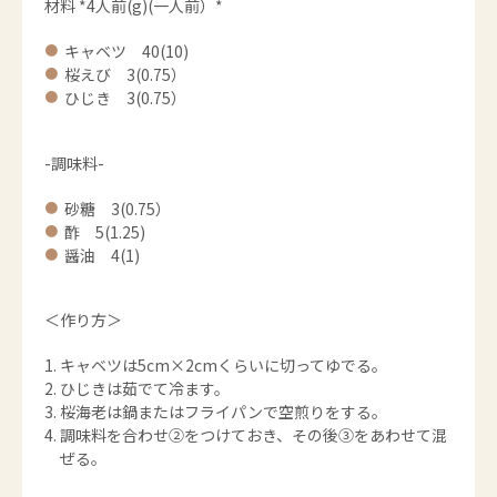
材料 *4人前(g)(一人前）*
キャベツ 40(10)
桜えび 3(0.75）
ひじき 3(0.75）
-調味料-
砂糖 3(0.75）
酢 5(1.25)
醤油 4(1)
＜作り方＞
キャベツは5cm×2cmくらいに切ってゆでる。
ひじきは茹でて冷ます。
桜海老は鍋またはフライパンで空煎りをする。
調味料を合わせ②をつけておき、その後③をあわせて混
ぜる。