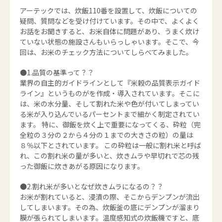
アーテックでは、炊飯110番を設置して、炊飯についての
疑問、質問などを受け付けています。その中で、よくよく
お話をお聞きすると、お米自体に問題があり、うまく炊け
ていない状態の施設さんもいらっしゃいます。そこで、今
回は、お米のチェック方法についてしらべてみました。
●1.品質の基準って？？
業界の自主的ガイドラインとして『米穀の品質表示ガイド
ライン』というものがを作成・導入されています。そこに
は、米の水分量、そして割れた米や色が付いてしまってい
る米が入り込んでいるパーセントまで細かく制定されてい
ます。 特に、御飯を炊く上で重要になってくる、砕粒（完
全粒の３分の２から４分の１までの大きさの粒）の量は
８％以下とされています。 この砕粒は一般に割れ米と呼ば
れ、この割れ米の量が多いと、炊きムラや早切れで芯の残
った御飯に炊きあがる原因になります。
●2.割れ米が多いとなぜ炊きムラになるの？？
お米が割れていると、浸漬の際、そこからデンプンが流出
してしまいます。その為、炊飯釜の底にデンプンが溜まり
膜が張られてしまいます。温度感知式の炊飯機ですと、底