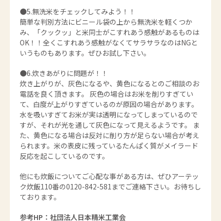
●5.無洗米をチェックしてみよう！！
簡単な判別方法にビニール袋の上から無洗米を軽くつか
み、「クックッ」と米同士がこすれあう感触があるものは
OK！！全くこすれあう感触がなくてサラサラなのはNGと
いうものもあります。ぜひお試し下さい。
●6.炊きあがりに問題が！！
炊き上がりが、灰色になるや、黄色になるとのご相談のお
電話を良く頂きます。 灰色の場合はお米を削りすぎてい
て、白度が上がりすぎているのが原因の場合があります。
水を吸いすぎてお米が実は透明になってしまっているので
すが、それが光を通して灰色になって見えるようです。 ま
た、黄色になる場合は反対に削り方が足らない場合が考え
られます。米の表皮に残っているたんぱく質がメイラード
反応を起こしているのです。
他にも炊飯についてご心配な事がある方は、ぜひアーテッ
ク炊飯110番の0120-842-581までご連絡下さい。お待ちし
ております。
参考HP：社団法人日本精米工業会