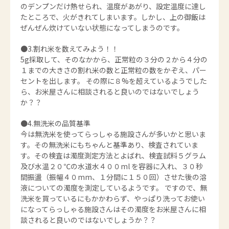
のデンプンだけ熱せられ、温度があがり、設定温度に達し
たところで、火がきれてしまいます。しかし、上の御飯は
ぜんぜん炊けていない状態になってしまうのです。
●3.割れ米を数えてみよう！！
5g採取して、そのなかから、正常粒の３分の２から４分の
１までの大きさの割れ米の数と正常粒の数をかぞえ、パー
セントを出します。 その際に８%を超えているようでした
ら、お米屋さんに相談されると良いのではないでしょう
か？？
●4.無洗米の品質基準
今は無洗米を使ってらっしゃる施設さんが多いかと思いま
す。その無洗米にもちゃんと基準あり、検査されていま
す。その検査は濁度測定方法とよばれ、検査試料５グラム
及び水温２０℃の水道水４００ml を容器に入れ、３０秒
間振盪（振幅４０mm、１分間に１５０回）させた後の溶
液についての濁度を測定しているようです。 ですので、無
洗米を買っているにもかかわらず、やっぱり洗ってお使い
になってらっしゃる施設さんはその濁度をお米屋さんに相
談されると良いのではないでしょうか？？