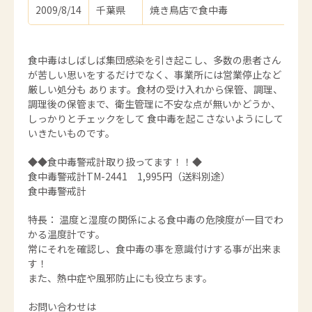
2009/8/14
千葉県
焼き鳥店で食中毒
食中毒はしばしば集団感染を引き起こし、多数の患者さん
が苦しい思いをするだけでなく、事業所には営業停止など
厳しい処分も あります。食材の受け入れから保管、調理、
調理後の保管まで、衛生管理に不安な点が無いかどうか、
しっかりとチェックをして 食中毒を起こさないようにして
いきたいものです。
◆◆食中毒警戒計取り扱ってます！！◆
食中毒警戒計TM-2441 1,995円（送料別途）
食中毒警戒計
特長： 温度と湿度の関係による食中毒の危険度が一目でわ
かる温度計です。
常にそれを確認し、食中毒の事を意識付けする事が出来ま
す！
また、熱中症や風邪防止にも役立ちます。
お問い合わせは