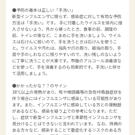
●予防の基本は正しい「手洗い」
新型インフルエンザに限らず、感染症に対して有効な予防
方法は「手洗い」です。 手に付着したウイルスを体内に侵
入させないよう、外から帰ったとき、食事の前、調理の
前、トイレの後など、こまめに手を洗いましょう。ウイル
スは石けんに弱いので、手を洗うときは石けんを使うこ
と。ウイルスや汚れは、指先や爪の周り、親指の周り、手
首や手のしわなどに残りやすいので、洗い残しのないよう
に丁寧に洗うことが大事です。市販のアルコール消毒液な
どを使って、手を消毒するのも効果的です。手洗いと併せ
て活用しましょう。
●かかったかな？？のサイン
38℃以上の発熱があり、咳や咽頭痛等の急性呼吸器症状を
伴う場合にはインフルエンザに感染している可能性があり
ます。また、インフルエンザに感染している方との接触歴
があるなども、感染を疑う上での参考になります。ただ
し、症状で新型インフルエンザと季節性インフルエンザを
見分けることはできないと言われています。 なお、持病の
ある方々など、感染することで重症化するリスクのある方