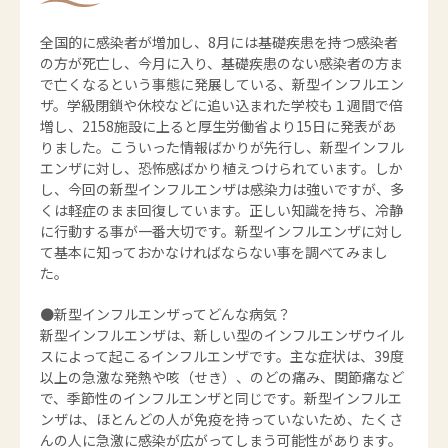
全国的に感染者が増加し、8月には基礎疾患を持つ感染者
の方が死亡し、今月に入り、基礎疾患のない感染者の方ま
で亡くなるという事態に発展している、新型インフルエン
ザ。学級閉鎖や休校などに追い込まれた学校も１週間で倍
増し、2158施設に上ると厚生労働省より15日に発表があ
りました。こういった情報ばかりが先行し、新型インフル
エンザに対し、恐怖感ばかり植えつけられています。しか
し、今回の新型インフルエンザは感染力は強いですが、多
くは軽症のまま回復しています。正しい知識を持ち、冷静
に行動する事が一番大切です。新型インフルエンザに対し
て基本に知っておかなければならない事を調べてみまし
た。
●新型インフルエンザってどんな病気？
新型インフルエンザは、新しい型のインフルエンザウイル
スによって起こるインフルエンザです。主な症状は、39度
以上の急激な発熱や咳（せき）、のどの痛み、関節痛など
で、季節性のインフルエンザと同じです。新型インフルエ
ンザは、ほとんどの人が免疫を持っていないため、たくさ
んの人に急激に感染が広がってしまう可能性があります。