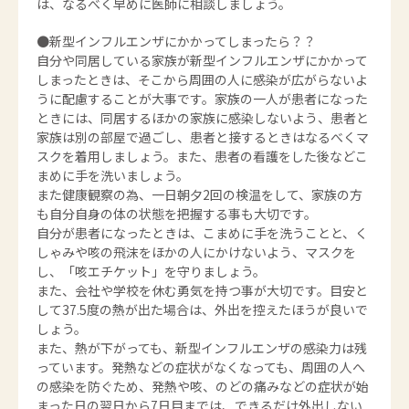
は、なるべく早めに医師に相談しましょう。
●新型インフルエンザにかかってしまったら？？
自分や同居している家族が新型インフルエンザにかかって
しまったときは、そこから周囲の人に感染が広がらないよ
うに配慮することが大事です。家族の一人が患者になった
ときには、同居するほかの家族に感染しないよう、患者と
家族は別の部屋で過ごし、患者と接するときはなるべくマ
スクを着用しましょう。また、患者の看護をした後などこ
まめに手を洗いましょう。
また健康観察の為、一日朝夕2回の検温をして、家族の方
も自分自身の体の状態を把握する事も大切です。
自分が患者になったときは、こまめに手を洗うことと、く
しゃみや咳の飛沫をほかの人にかけないよう、マスクを
し、「咳エチケット」を守りましょう。
また、会社や学校を休む勇気を持つ事が大切です。目安と
して37.5度の熱が出た場合は、外出を控えたほうが良いで
しょう。
また、熱が下がっても、新型インフルエンザの感染力は残
っています。発熱などの症状がなくなっても、周囲の人へ
の感染を防ぐため、発熱や咳、のどの痛みなどの症状が始
まった日の翌日から7日目までは、できるだけ外出しない