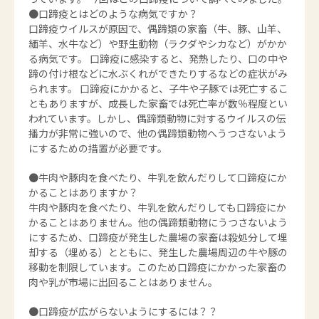
●口蹄疫とはどのような病気ですか？
口蹄疫ウイルスが原因で、偶蹄類の家畜（牛、豚、山羊、
緬羊、水牛など）や野生動物（ラクダやシカなど）がかか
る病気です。 口蹄疫に感染すると、発熱したり、口の中や
蹄の付け根などに水ぶくれができたりするなどの症状がみ
られます。 口蹄疫にかかると、子牛や子豚では死亡するこ
ともありますが、成長した家畜では死亡率が数％程度とい
われています。しかし、偶蹄類動物に対するウイルスの伝
播力が非常に強いので、他の偶蹄類動物へうつさないよう
にするための措置が必要です。
●牛肉や豚肉を食べたり、牛乳を飲んだりして口蹄疫にか
かることはありますか？
牛肉や豚肉を食べたり、牛乳を飲んだりしても口蹄疫にか
かることはありません。他の偶蹄類動物にうつさないよう
にするため、口蹄疫が発生した農場の家畜は殺処分して埋
却する（埋める）とともに、発生した農場周辺の牛や豚の
移動を制限しています。このため口蹄疫にかかった家畜の
肉や乳が市場に出回ることはありません。
●口蹄疫が広がらないようにするには？？