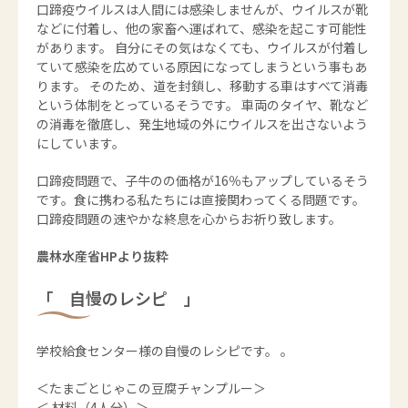
口蹄疫ウイルスは人間には感染しませんが、ウイルスが靴
などに付着し、他の家畜へ運ばれて、感染を起こす可能性
があります。 自分にその気はなくても、ウイルスが付着し
ていて感染を広めている原因になってしまうという事もあ
ります。 そのため、道を封鎖し、移動する車はすべて消毒
という体制をとっているそうです。 車両のタイヤ、靴など
の消毒を徹底し、発生地域の外にウイルスを出さないよう
にしています。
口蹄疫問題で、子牛のの価格が16％もアップしているそう
です。食に携わる私たちには直接関わってくる問題です。
口蹄疫問題の速やかな終息を心からお祈り致します。
農林水産省HPより抜粋
「 自慢のレシピ 」
学校給食センター様の自慢のレシピです。 。
＜たまごとじゃこの豆腐チャンプルー＞
＜ 材料（4人分）＞