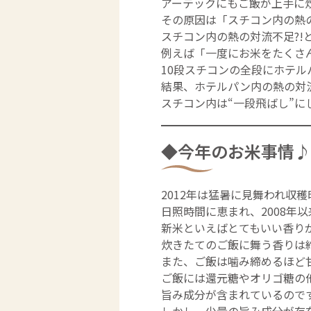
アーテックにもご飯が上手に
その原因は「スチコン内の熱
スチコン内の熱の対流不足?!
例えば「一度にお米をたくさ
10段スチコンの全段にホテ
結果、ホテルパン内の熱の対
スチコン内は“一段飛ばし”に
◆今年のお米事情♪
2012年は猛暑に見舞われ収
日照時間に恵まれ、2008年
新米といえばとてもいい香り
炊きたてのご飯に舞う香りは
また、ご飯は噛み締めるほど
ご飯には還元糖やオリゴ糖の
旨み成分が含まれているので