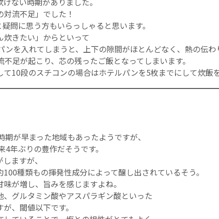
炊けない時期がありました。
の対流不足」でした！
と疑問に思う方もいらっしゃると思います。
ん炊きたい」からといって
ルパンを入れてしまうと、上下の隙間がほとんどなく、熱の伝わ
流不足が起こり、芯の残ったご飯となってしまいます。
して10段のスチコンの場合はホテルパンを5枚までにして炊飯を
穫時期が早まった地域もあったようですが、
以来4年ぶりの豊作だそうです。
がしますが、
約100種類もの揮発性成分によって醸し出されているそう。
甘味が増し、旨みを感じますよね。
他、グルタミン酸やアスパラギン酸といった
すが、閾値以下です。