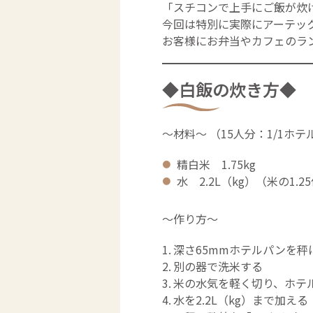
「スチコンで上手にご飯が炊
今回は特別に実際にアーテッ
お客様にお弁当やカフェのラ
◆白飯の炊き方◆
～材料～ （15人分：1/1ホテ
精白米 1.75kg
水 2.2L（kg）（米の1.2
～作り方～
深さ65mmホテルパンを秤
別の器で洗米する
米の水気を軽く切り、ホテ
水を2.2L（kg）まで加える