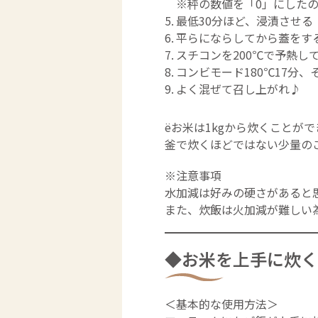
※秤の数値を「0」にした
最低30分ほど、浸漬させる
平らにならしてから蓋をす
スチコンを200℃で予熱し
コンビモード180℃17分、
よく混ぜて召し上がれ♪
ёお米は1kgから炊くことが
釜で炊くほどではない少量の
※注意事項
水加減は好みの硬さがあると
また、炊飯は火加減が難しい
◆お米を上手に炊く
＜基本的な使用方法＞