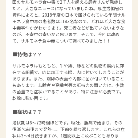
因のサルモネラ食中毒で2千人を超える患者さんが発症し
たと、大きなニュースになっていましたね。厚生労働省の
資料によると、2018年度の日本で届けられている年間サル
モネラ食中毒の患者数は1183名なので、どれほど大きな食
中毒事件かがわかります。死亡者などが出ていないような
のが、不幸中の幸いかと思います。そこで、今回は改め
て、サルモネラ食中毒について調べてみました！！
■特徴は？？
サルモネラはもともと、牛や鶏、豚などの動物の腸内に存
在する細菌で、肉に加工する際、肉に付いてしまうことが
あります。また、鶏卵の表面や内部に菌が付いていること
もあります。若齢者や高齢者等の抵抗力の弱い方は、少数
の菌量でも症状がでることがあり、特に注意が必要です。
乾燥に強い菌です。
■症状は？？
潜伏期は6～72時間ほどです。嘔吐、腹痛で始まり、その
後38℃前後まで発熱し、下痢を繰り返します。これらの症
状は3～4日続きますが、1週間以上に及ぶこともありま