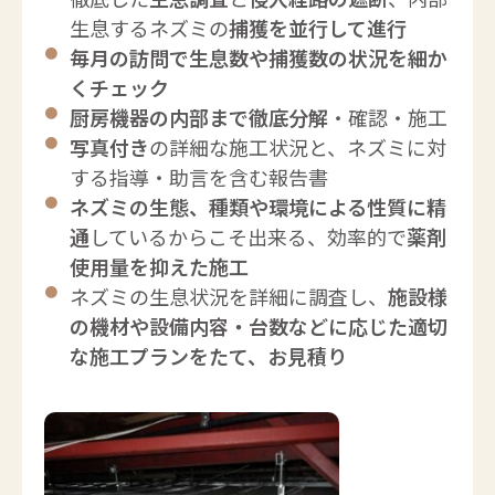
生息するネズミの
捕獲を並行して進行
毎月の訪問で生息数や捕獲数の状況を細か
くチェック
厨房機器の内部まで徹底分解
・確認・施工
写真付き
の詳細な施工状況と、ネズミに対
する指導・助言を含む報告書
ネズミの生態、種類や環境による性質に精
通
しているからこそ出来る、効率的で
薬剤
使用量を抑えた施工
ネズミの生息状況を詳細に調査し、
施設様
の機材や設備内容・台数などに応じた適切
な施工プランをたて、お見積り