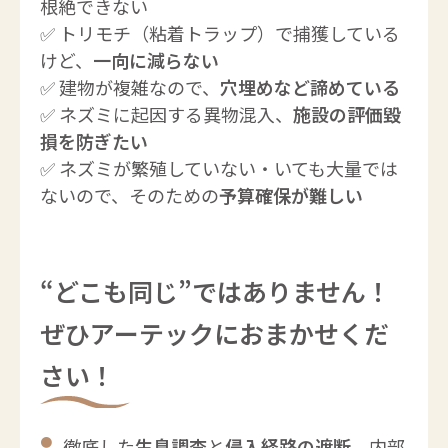
根絶できない
✅ トリモチ（粘着トラップ）で捕獲している
けど、
一向に減らない
✅ 建物が複雑なので、
穴埋めなど諦めている
✅ ネズミに起因する異物混入、
施設の評価毀
損を防ぎたい
✅ ネズミが繁殖していない・いても大量では
ないので、そのための
予算確保が難しい
“どこも同じ”ではありません！
ぜひアーテックにおまかせくだ
さい！
徹底した
生息調査
と
侵入経路の遮断
、内部