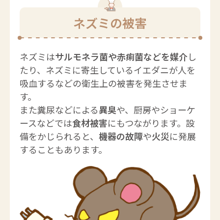
ネズミの被害
ネズミは
サルモネラ菌や赤痢菌などを媒介
し
たり、ネズミに寄生しているイエダニが人を
吸血するなどの衛生上の被害を発生させま
す。
また糞尿などによる
異臭
や、厨房やショーケ
ースなどでは
食材被害
にもつながります。設
備をかじられると、
機器の故障
や
火災
に発展
することもあります。